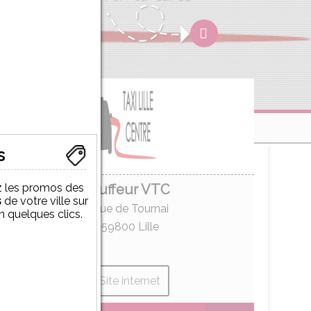
s
 les promos des
Chauffeur VTC
s
de votre ville sur
20 Rue de Tournai
 en quelques clics.
59800
Lille
Site internet