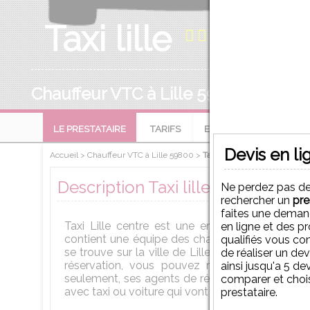
Taxi lille
0 avis
Chauffeur VTC à Lille 59800
LE PRESTATAIRE
TARIFS
EVALUATIONS
Devis en li
Accueil
>
Chauffeur VTC à Lille 59800
>
Taxi lille
Description Taxi lille
Ne perdez pas d
rechercher un
pre
faites une deman
Taxi Lille centre est une entreprise française
en ligne et des p
contient une équipe des chauffeurs ainsi que d
qualifiés vous co
se trouve sur la ville de Lille, département du
de réaliser un de
réservation, vous pouvez réserver votre tax
ainsi jusqu'a 5 de
seulement, ses agents de réservation vont valid
comparer et chois
avec taxi ou voiture qui vont vous amener à votr
prestataire.