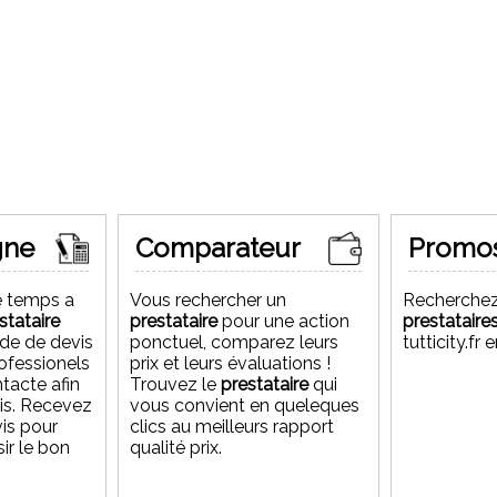
gne
Comparateur
Promo
e temps a
Vous rechercher un
Recherchez
stataire
prestataire
pour une action
prestataire
de de devis
ponctuel, comparez leurs
tutticity.fr
 spécialisé dans le domaine transport privé VTC, elle
rofessionels
prix et leurs évaluations !
es voitures et taxis confortables de haute gamme, elle
ntacte afin
Trouvez le
prestataire
qui
 Nord, région de haut de France, grâce à son équipe de
vis. Recevez
vous convient en queleques
i conventionnés sur son site web en quelques clics
vis pour
clics au meilleurs rapport
er avec vous la réservation pour recevoir un chauffeur
ir le bon
qualité prix.
e destination.