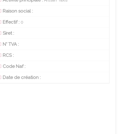
Activité principale :
Artisan Taxis
Raison social :
Effectif :
0
Siret :
N° TVA :
RCS :
Code Naf :
Date de création :