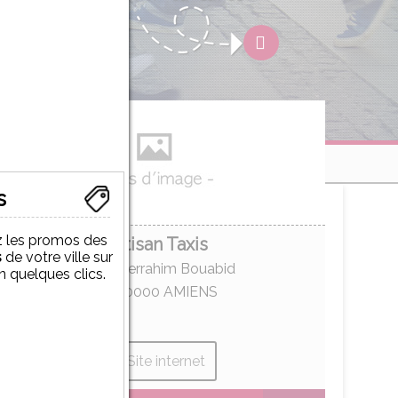
s
 les promos des
Artisan Taxis
s
de votre ville sur
Bd Abderrahim Bouabid
 en quelques clics.
80000
AMIENS
Site internet