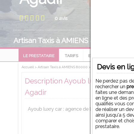
0 avis
Artisan Taxis à AMIENS 80000
LE PRESTATAIRE
TARIFS
EVALUATIONS
Devis en li
Accueil
>
Artisan Taxis à AMIENS 80000
>
Ayoub luxry cars : Agence 
Description Ayoub luxry cars : A
Ne perdez pas d
rechercher un
pre
Agadir
faites une deman
en ligne et des p
qualifiés vous co
Ayoub luxry car : agence de location des voitur
de réaliser un de
ainsi jusqu'a 5 de
comparer et chois
prestataire.