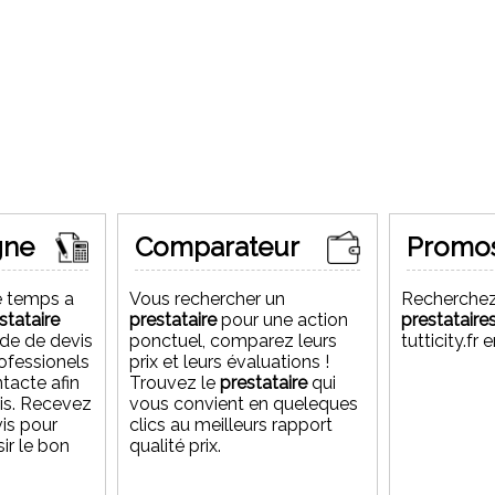
gne
Comparateur
Promo
de location des voitures à Agadir
gence de location des voitures à
e temps a
Vous rechercher un
Recherchez
stataire
prestataire
pour une action
prestataire
de de devis
ponctuel, comparez leurs
tutticity.fr
rofessionels
prix et leurs évaluations !
ntacte afin
Trouvez le
prestataire
qui
es à Agadir - maroc
vis. Recevez
vous convient en queleques
vis pour
clics au meilleurs rapport
ir le bon
qualité prix.