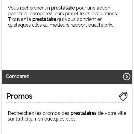
Vous rechercher un
prestataire
pour une action
ponctuel, comparez leurs prix et leurs évaluations !
Trouvez le
prestataire
qui vous convient en
Artisan Maçon maçonnerie
queleques clics au meilleurs rapport qualité prix.
138 route de l'étang-la-ville
78750
Mareil-Marly
Comparez
01.30.82.42.45
Promos
Mentions légales de FMJ
Recherchez les promos des
prestataires
de votre ville
Activité principale :
Artisan Maçon maçonnerie
sur tutticity.fr en quelques clics.
Raison social :