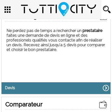
Devis en ligne
NOTER CE PRESTATAIRE
Ne perdez pas de temps a rechercher un
prestataire
faites une demande de devis en ligne et des
professionels qualifiés vous contacte afin de réaliser
un devis. Recevez ainsi jusqu'a 5 devis pour comparer
et choisir le bon prestataire.
FMJ
0 avis
Artisan Maçon maçonnerie à Mareil-Marly 78750
Devis
Accueil
>
Artisan Maçon maçonnerie à Mareil-Marly 78750
>
FMJ
Comparateur