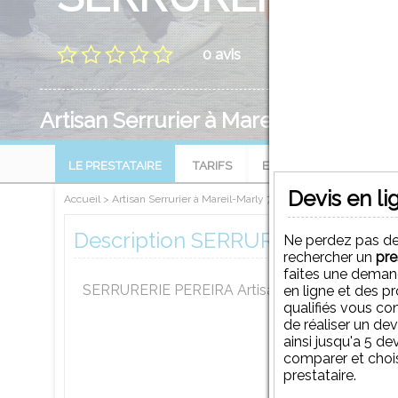
0 avis
Artisan Serrurier à Mareil-Marly 787
LE PRESTATAIRE
TARIFS
EVALUATIONS
Devis en li
Accueil
>
Artisan Serrurier à Mareil-Marly 78750
>
SERRURERIE PER
Description SERRURERIE PEREI
Ne perdez pas d
rechercher un
pre
faites une deman
SERRURERIE PEREIRA Artisan Serrurier à Mareil
en ligne et des p
qualifiés vous co
de réaliser un de
ainsi jusqu'a 5 de
comparer et chois
prestataire.