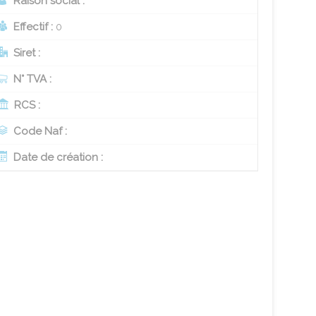
Raison social :
Effectif :
0
Siret :
N° TVA :
RCS :
Code Naf :
Date de création :