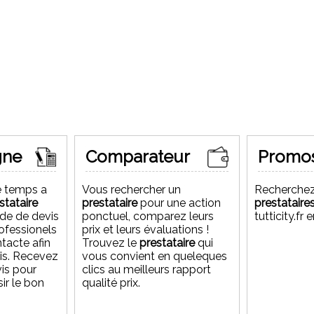
50
gne
Comparateur
Promo
EIRA
RA
e temps a
Vous rechercher un
Recherchez
stataire
prestataire
pour une action
prestataire
de de devis
ponctuel, comparez leurs
tutticity.fr
-Marly 78750
rofessionels
prix et leurs évaluations !
ntacte afin
Trouvez le
prestataire
qui
vis. Recevez
vous convient en queleques
vis pour
clics au meilleurs rapport
ir le bon
qualité prix.