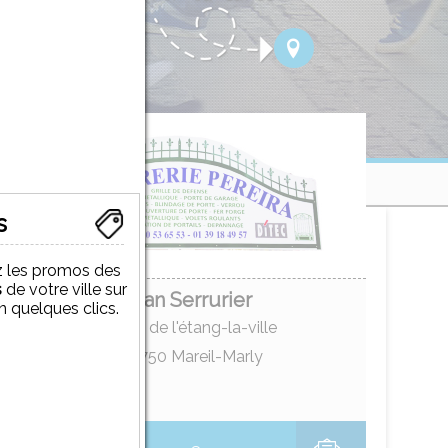
s
 les promos des
s
de votre ville sur
Artisan Serrurier
 en quelques clics.
138 route de l'étang-la-ville
78750
Mareil-Marly