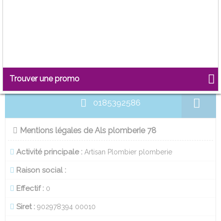
25 rue martial marigne
78360
Montesson
Site internet
Trouver une promo
0185392586
Mentions légales de Als plomberie 78
Activité principale :
Artisan Plombier plomberie
Raison social :
Effectif :
0
Siret :
902978394 00010