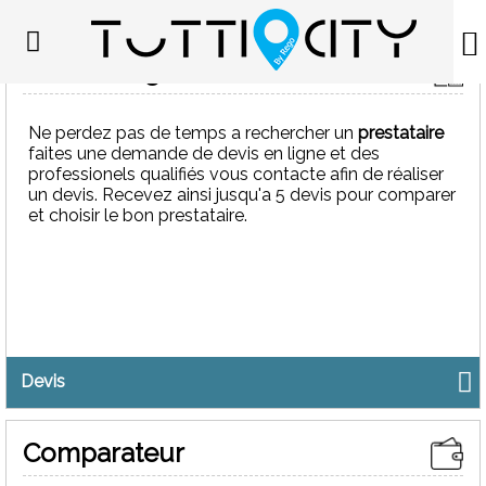
Devis en ligne
NOTER CE PRESTATAIRE
Ne perdez pas de temps a rechercher un
prestataire
faites une demande de devis en ligne et des
professionels qualifiés vous contacte afin de réaliser
un devis. Recevez ainsi jusqu'a 5 devis pour comparer
et choisir le bon prestataire.
Als plomberie 78
0 avis
Artisan Plombier plomberie à Montesson 78360
Devis
Accueil
>
Artisan Plombier plomberie à Montesson 78360
>
Als plomberie 78
Comparateur